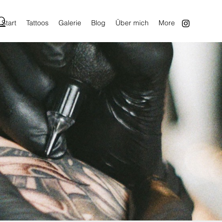
O
Start
Tattoos
Galerie
Blog
Über mich
More