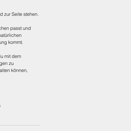
d zur Seite stehen.
chen passt und
natürlichen
tung kommt.
du mit dem
ngen zu
talten können,
s